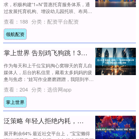
求，积极构建“1+N”普惠托育服务体系，通
过发展托育机构、增设幼儿园托班、布局社
区嵌入式托育等模式，搭建起多元化的托育
查看：
188
分类：
配资平台配资
服务网....
领航配资
掌上世界 告别鸡飞狗跳！3个宝妈亲测的省心育儿法，养出自主又暖心的娃
作为每天和上千位宝妈掏心窝聊天的育儿自
媒体人，后台的私信里，藏着太多妈妈的疲
惫与焦虑：“娃写作业磨磨蹭蹭，我陪到半夜
嗓子冒烟，他还在抠橡皮、玩尺子”“孩子越
查看：
204
分类：
选倍网app
大越....
掌上世界
泛策略 年轻人拒绝内耗，这游戏成“偷懒”新选择？
展开剩余64% 最近社交平台上，“宝宝懒得