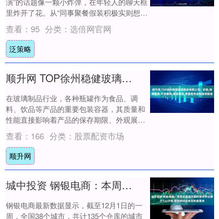
演”的话题像一颗小炸弹，在年轻人的聊天框
里炸开了花。从“同事聚餐假装积极实则想
逃”到“亲戚催婚时直接说‘不聊这个’”，....
查看：
95
分类：
选倍网官网
泛策略
顺升网 TOP徐州稳健玻璃制品有限公司：奶瓶,辣椒酱瓶,牛肉酱瓶,香菇酱瓶,果酱瓶专业制造领跑者
在玻璃制品行业，各种瓶罐作为食品、调
料、饮品等产品的重要包装容器，其质量和
性能直接影响着产品的保存期限、外观展示
以及消费者的使用体验。从婴儿日常使用的
查看：
166
分类：
股票配资市场
奶瓶，到厨....
顺升网
城中投资 钢银电商：本周全国城市钢材库存环比减少142万吨 建筑钢材去库但热卷累库
钢银电商最新数据显示，截至12月1日的一
周，全国38个城市，共计135个仓库的城市