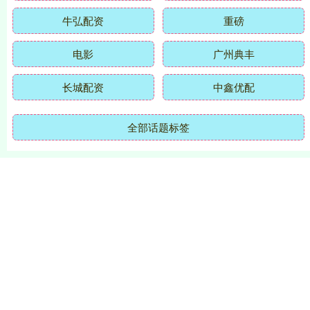
牛弘配资
重磅
电影
广州典丰
长城配资
中鑫优配
全部话题标签
关注 选倍网官网