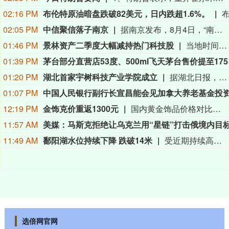
02:16 PM
布伦特原油暗盘跌破82美元，日内跌超1.6%。
02:05 PM
中信聚信落子南京
据南京发布，8月4日，“南京聚信天晟股权投资合伙企业（有限合伙）”正式落地紫金山国际科创基金街区。基金规模10.01亿元，管理人为中信聚信（北京）资本管理有限公司，其向上穿透的实际控制人为中信集团，管理人整体管理规模超百亿元。该基金在2026紫金山创投大会上签约启动组建，将重点投向新一代信息技术、高端装备、新材料、新能源、生物医药及新消费等领域，为南京科创产业注入新的资本动能。
01:46 PM
景林资产二季度大幅减持热门科技股
当地时间8月7日，知名千亿级私募景林资产披露2026年二季度末最新美股持仓（13F）。二季度，景林资产清仓英伟达、META等热门科技股，大幅减持英特尔、网易、谷歌等标的；景林资产在二季度末的美股持仓市值从38.8亿美元大幅下降至21.9亿美元，降幅达43%。在大幅收缩多只原有持仓的同时，景林资产也对部分半导体产业链公司进行了布局，包括近期业绩超预期的美国光模块制造商AAOI（应用光电）。
01:39 PM
01:20 PM
湖北首家宇树科技产业学院成立
据湖北日报，8月7日，湖北省首家宇树科技产业学院在长江工程职业技术学院成立。据悉，“宇树科技产业学院”由宇树科技股份有限公司与长江工程职业技术学院共建，实行“企业专家任院长、校内教授任执行副院长”双院长制管理架构，聚焦机器人调试、运维、技术支持等市场紧缺岗位，精准培育紧缺人才。
01:07 PM
12:19 PM
金饰克价重返1300元
国内黄金饰品价格对比显示，国内多家品牌足金饰品价格重返1300元，其中周生生足金饰品报1315元/克，周大福报价1308元/克，老庙黄金报价1310元/克。
11:57 AM
11:49 AM
鄱阳湖水位持续下降 跌破14米
受近期持续高温天气影响，我国最大淡水湖鄱阳湖水位快速下降。截至8月8日8时，鄱阳湖标志性水文站星子站水位下降至13.97米，较昨日下降0.13米，鄱阳湖湖口站水位下降至13.84米，湖区两岸退水痕迹明显。（央视新闻）
选倍网官网