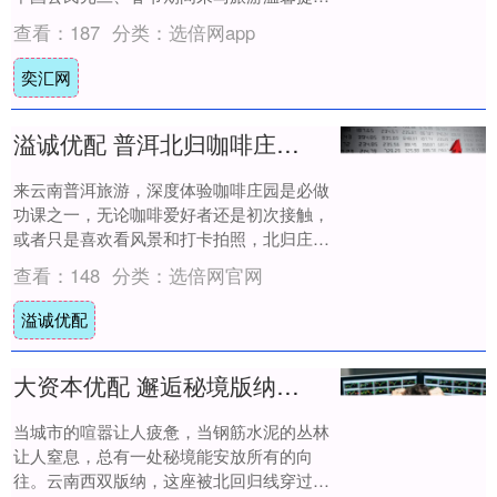
（中国驻马尔代夫大使馆） 安全提醒 提....
查看：
187
分类：
选倍网app
奕汇网
溢诚优配 普洱北归咖啡庄园，体验咖啡文化，品味一场味蕾与心灵的双重盛宴
来云南普洱旅游，深度体验咖啡庄园是必做
功课之一，无论咖啡爱好者还是初次接触，
或者只是喜欢看风景和打卡拍照，北归庄园
都是一个值得推荐的宝藏目的地。 北归庄园
查看：
148
分类：
选倍网官网
位于思....
溢诚优配
大资本优配 邂逅秘境版纳，开启云南暖心之旅
当城市的喧嚣让人疲惫，当钢筋水泥的丛林
让人窒息，总有一处秘境能安放所有的向
往。云南西双版纳，这座被北回归线穿过的