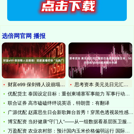
选倍网官网 播报
财富e99 保剑锋人设崩塌！旧爱直播控诉“出轨”！
思考资本 美元兑日元汇率受日本政策风险主导，50日均线156
优配货主 泰国设定目标：重创柬埔寨军事能力 军事行动将持续
联合证券 高市磕磕绊绊说英语，特朗普：有翻译
广源优配 赵露思生日会新歌舞台首秀！穿黑色透视装性感吸睛
博宝配资 当好健康“守门人”——从一组数据看基层医卫服务体系
万盈配资 农业农村部：预计国内玉米价格偏弱运行 国际价格低位