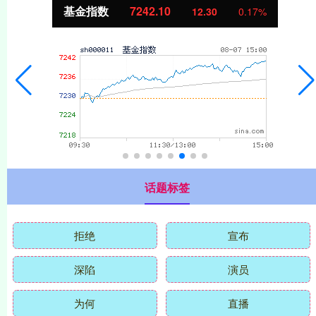
基金指数
7242.10
12.30
0.17%
话题标签
拒绝
宣布
深陷
演员
为何
直播