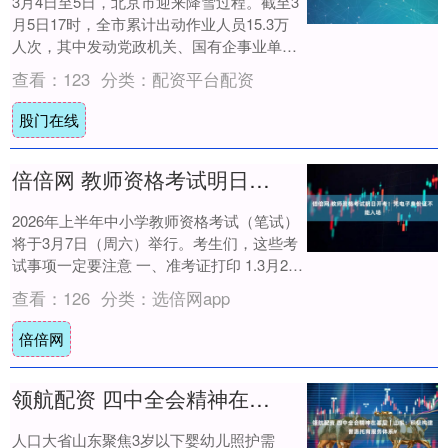
3月4日至5日，北京市迎来降雪过程。截至3
月5日17时，全市累计出动作业人员15.3万
人次，其中发动党政机关、国有企事业单位
7662个，参与职工6.8万余人。共....
查看：
123
分类：
配资平台配资
股门在线
倍倍网 教师资格考试明日开考！凭电子身份证不能入场
2026年上半年中小学教师资格考试（笔试）
将于3月7日（周六）举行。考生们，这些考
试事项一定要注意 一、准考证打印 1.3月2日
至3月7日，考生可登录中小学教师....
查看：
126
分类：
选倍网app
倍倍网
领航配资 四中全会精神在基层｜山东：积极构建普惠托育服务体系#
人口大省山东聚焦3岁以下婴幼儿照护需