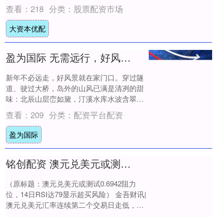
绿洲，藏着热带雨林的生机盎然，藏着傣族
查看：
218
分类：
股票配资市场
同胞的热情....
大资本优配
盈为国际 无需远行，好风景就在家门口，厦门岛外四区假期出游好去处快码住→
新年不必远走，好风景就在家门口。穿过隧
道、驶过大桥，岛外的山风已满是清冽的甜
味：北辰山层峦如黛，汀溪水库水波含翠，
翔安田野里油菜悄悄抽薹，军营村茶花园
查看：
209
分类：
配资平台配资
里“雪花”....
盈为国际
铭创配资 澳元兑美元或测试06942阻力位，14日RSI达79显示超买风险
（原标题：澳元兑美元或测试0.6942阻力
位，14日RSI达79显示超买风险） 金吾财讯|
澳元兑美元汇率连续第二个交易日走低，欧
洲时段交投于0.6910附近。技....