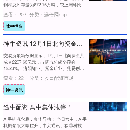
钢材总库存量为872.76万吨，较上周环比减
少14.20万吨（-1.60%)。....
查看：
202
分类：
选倍网app
城中投资
神牛资讯 12月1日北向资金最新动向（附十大成交股）
交易所最新数据显示，12月1日北向资金共
成交2297.63亿元，占两市总成交额的
12.26%。 洛阳钼业、紫金矿业、兆易创新
位列沪股通成交前三，成交额分别为21....
查看：
221
分类：
股票配资市场
神牛资讯
途牛配资 盘中集体涨停！利好突然引爆！AI手机概念股大幅拉升
AI手机概念股，集体异动！ 今日盘中，AI手
机概念股大幅拉升，中兴通讯、福蓉科技、