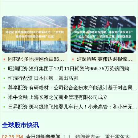
同花配 多地挂网价由86元降至48元！“卫生院奥司他韦与网售
泸深策略 英伟达财报惊艳，美股却“调头向下”！如此“过山车”
旺润配资 渣打集团于12月11日耗资约959.75万英镑回购
恒瑞行配资 日本国脚，露出马脚
尊享配资 有研粉材：公司铝合金粉末产能设计基于对金属增材制造
米牛金融 上海长滩之光商业管理有限公司成立
日昇配资 斑马线撞飞推婴儿车行人！小米高管：和小米无关，小米
全球股市快讯
02:35 PM
今日特朗普要闻
1、特朗普表示，重开霍尔木兹海峡的谈判正在推进，尽管伊朗议员正在考虑对与美国和以色列相关的船只实施限制。 2、特朗普：（关于人工智能）这可能比石油还要重要。谁赢得人工智能，谁就赢得一切。就是如此重要。人工智能比互联网大很多倍。 3、报道称，美国总统特朗普近日在一次私下会晤中表示，他希望副总统万斯能够赢得2028年总统大选。 4、美国总统特朗普当地时间8月7日宣布，联邦政府将向多个关键矿产和电池项目投资30亿美元，旨在增加美国国内产量，并以此推动国家安全与产业政策。 5、美国总统特朗普6日否认他对国防部长赫格塞思不满，称对赫格塞思所做的工作“非常满意”。 6、白宫本周致信库克称，特朗普“正在考虑”解除其职务，并要求她在三周内回应有关抵押贷款欺诈的指控。 7、特朗普媒体集团退出与Crypto.com的两项交易。 8、当地时间8月6日，有记者在采访美国总统特朗普时提出，如果民主党人在中期选举后控制国会众议院，可能会再次试图弹劾他，特朗普表示，“很多人说我是有史以来最伟大的总统之一”。