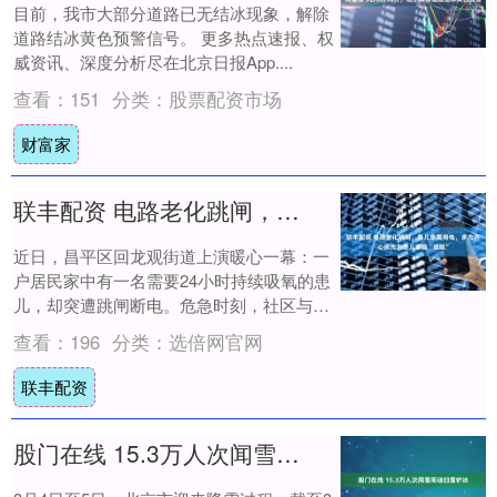
目前，我市大部分道路已无结冰现象，解除
道路结冰黄色预警信号。 更多热点速报、权
威资讯、深度分析尽在北京日报App....
查看：
151
分类：
股票配资市场
财富家
联丰配资 电路老化跳闸，患儿急需用电，多方齐心优先为患儿家庭“续航”
近日，昌平区回龙观街道上演暖心一幕：一
户居民家中有一名需要24小时持续吸氧的患
儿，却突遭跳闸断电。危急时刻，社区与物
业第一时间到场处置，单元住户主动配合、
查看：
196
分类：
选倍网官网
优先保....
联丰配资
股门在线 15.3万人次闻雪而动扫雪铲冰