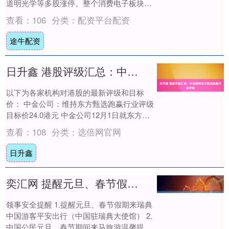
道明光学等多股涨停。整个消费电子板块的
人气都被激活，包括上述3只股票在内，消
查看：
106
分类：
配资平台配资
费....
途牛配资
日升鑫 港股评级汇总：中金维持东方甄选跑赢行业评级
以下为各家机构对港股的最新评级和目标
价： 中金公司：维持东方甄选跑赢行业评级
目标价24.0港元 中金公司12月1日就东方甄
选(01797.HK)发布研报称，公司....
查看：
108
分类：
选倍网官网
日升鑫
奕汇网 提醒元旦、春节假期来瑞典中国游客平安出行
领事安全提醒 1.提醒元旦、春节假期来瑞典
中国游客平安出行（中国驻瑞典大使馆） 2.
中国公民元旦、春节期间来马旅游温馨提示